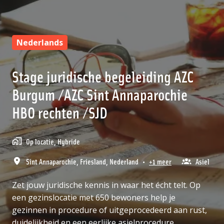
Nederlands
Stage juridische begeleiding AZC
Burgum /AZC Sint Annaparochie
HBO rechten /SJD
Op locatie, Hybride
Sint Annaparochie
,
Friesland
,
Nederland
•
+1 meer
Asiel
Zet jouw juridische kennis in waar het écht telt. Op
een gezinslocatie met 650 bewoners help je
gezinnen in procedure of uitgeprocedeerd aan rust,
duidelijkheid en een eerlijke asielprocedure.