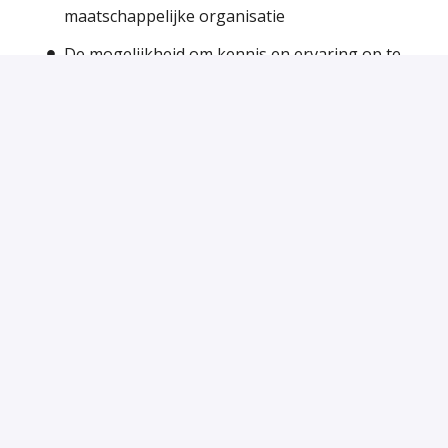
maatschappelijke organisatie
De mogelijkheid om kennis en ervaring op te
doen op het gebied van asiel- en
migratierecht.
Werken met een veelzijdige doelgroep.
Een inwerkprogramma en mogelijkheden om
aanvullende scholingen en trainingen te volgen
bij de VluchtelingenWerk Academie.
Een stagevergoeding van maximaal € 350,--
bruto per maand (bij een stage van 36 uur per
week. Dit bedrag wordt naar verhouding
aangepast bij een lager aantal stage-uren per
week).