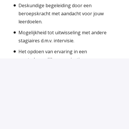
Deskundige begeleiding door een
beroepskracht met aandacht voor jouw
leerdoelen.
Mogelijkheid tot uitwisseling met andere
stagiaires d.m.v. intervisie.
Het opdoen van ervaring in een
maatschappelijke organisatie
Een interessant en divers aanbod aan
trainingen.
Een stagevergoeding van maximaal € 350,--
bruto per maand (bij een stage van 36 uur per
week. Dit bedrag wordt naar verhouding
aangepast bij een lager aantal stage-uren per
week).