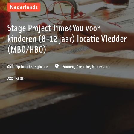
Nederlands
Stage Project Time4You voor
kinderen (8-12 jaar) locatie Vledder
(MBO/HBO)
Op locatie, Hybride
Emmen
,
Drenthe
,
Nederland
BKOD