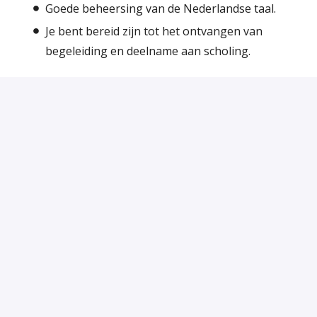
Goede beheersing van de Nederlandse taal.
Je bent bereid zijn tot het ontvangen van
begeleiding en deelname aan scholing.
Wat bieden wij?
Boeiend en inhoudelijk werk op het gebied van
integratie en verblijf.
Mogelijkheden om expertise in
vreemdelingenrecht te vergroten.
Degelijke inwerkperiode en deskundige
begeleiding.
Reiskostenvergoeding (indien geen OV-
studentenkaart).
De mogelijkheid om interne
scholingsmogelijkheden te volgen.