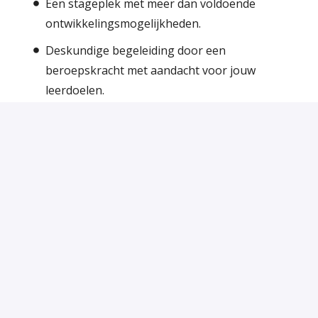
Een stageplek met meer dan voldoende
ontwikkelingsmogelijkheden.
Deskundige begeleiding door een
beroepskracht met aandacht voor jouw
leerdoelen.
Werken in een gemotiveerd team bestaande uit
vrijwilligers, stagiaires en beroepskrachten.
Het opdoen van ervaring in een
maatschappelijke organisatie
De mogelijkheid om kennis en ervaring op te
doen op het gebied van asiel- en
migratierecht.
Werken met een veelzijdige doelgroep.
Een inwerkprogramma en mogelijkheden om