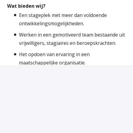
Wat bieden wij?
Een stageplek met meer dan voldoende
ontwikkelingsmogelijkheden.
Werken in een gemotiveerd team bestaande uit
vrijwilligers, stagiaires en beroepskrachten.
Het opdoen van ervaring in een
maatschappelijke organisatie.
Werken met een veelzijdige doelgroep.
Een inwerkprogramma en mogelijkheden om
aanvullende scholingen en trainingen te volgen
bij de VluchtelingenWerk Academie.
Deskundige begeleiding door een
beroepskracht met aandacht voor jouw
leerdoelen.